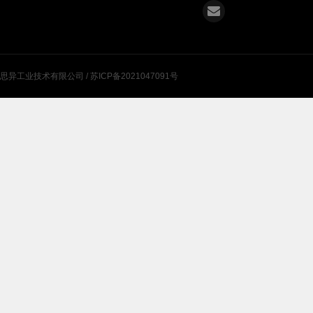
肃思异工业技术有限公司 /
苏ICP备2021047091号