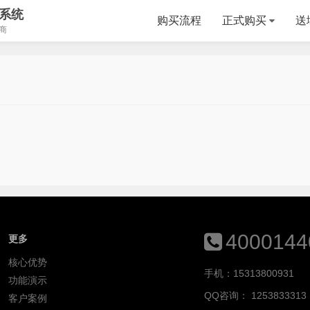
系统
购买流程
正式购买
送
商
4000144
更多
核心优势
手机：15313800931
功能演示
QQ咨询：
1253833313
客户案例