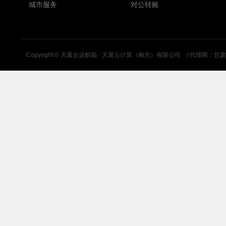
城市服务
对公转账
Copyright ©
天翼企业邮箱 · 天翼云计算（南京）有限公司
/ 代理商：甘