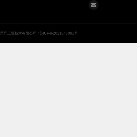
肃思异工业技术有限公司 /
苏ICP备2021047091号