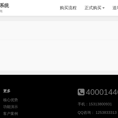
系统
购买流程
正式购买
送
商
4000144
更多
核心优势
手机：15313800931
功能演示
QQ咨询：
1253833313
客户案例