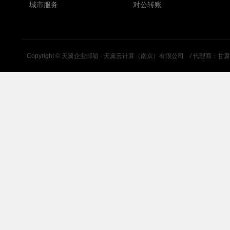
城市服务
对公转账
Copyright ©
天翼企业邮箱 · 天翼云计算（南京）有限公司
/ 代理商：甘